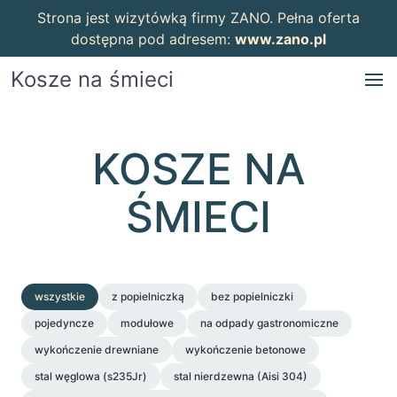
Strona jest wizytówką firmy ZANO. Pełna oferta
dostępna pod adresem:
www.zano.pl
Kosze na śmieci
KOSZE NA
ŚMIECI
wszystkie
z popielniczką
bez popielniczki
pojedyncze
modułowe
na odpady gastronomiczne
wykończenie drewniane
wykończenie betonowe
stal węglowa (s235Jr)
stal nierdzewna (Aisi 304)