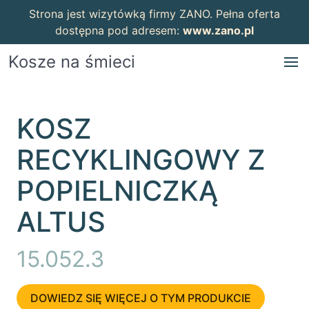
Strona jest wizytówką firmy ZANO. Pełna oferta
dostępna pod adresem:
www.zano.pl
Kosze na śmieci
KOSZ
RECYKLINGOWY Z
POPIELNICZKĄ
ALTUS
15.052.3
DOWIEDZ SIĘ WIĘCEJ O TYM PRODUKCIE