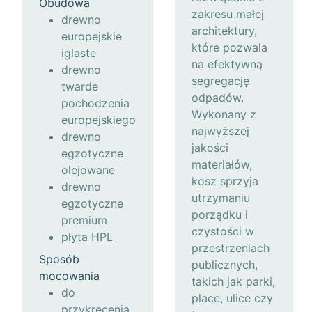
Obudowa
zakresu małej
drewno
architektury,
europejskie
które pozwala
iglaste
na efektywną
drewno
segregację
twarde
odpadów.
pochodzenia
Wykonany z
europejskiego
najwyższej
drewno
jakości
egzotyczne
materiałów,
olejowane
kosz sprzyja
drewno
utrzymaniu
egzotyczne
porządku i
premium
czystości w
płyta HPL
przestrzeniach
Sposób
publicznych,
mocowania
takich jak parki,
do
place, ulice czy
przykręcenia