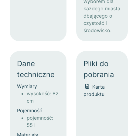
wyborem dla
każdego miasta
dbającego o
czystość i
środowisko.
Dane
Pliki do
techniczne
pobrania
Wymiary
Karta
wysokość: 82
produktu
cm
Pojemność
pojemność:
55 l
Materiały