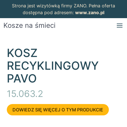
Strona jest wizytówką firmy ZANO. Pełna oferta
dostępna pod adresem:
www.zano.pl
Kosze na śmieci
KOSZ
RECYKLINGOWY
PAVO
15.063.2
DOWIEDZ SIĘ WIĘCEJ O TYM PRODUKCIE