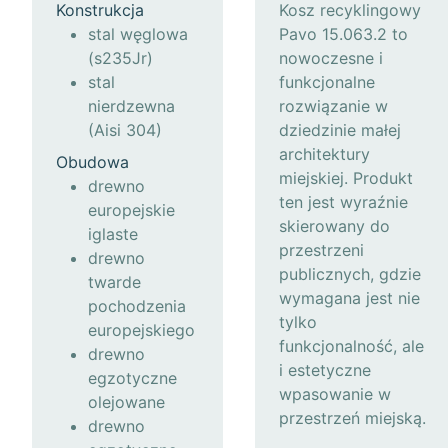
Konstrukcja
Kosz recyklingowy
stal węglowa
Pavo 15.063.2 to
(s235Jr)
nowoczesne i
stal
funkcjonalne
nierdzewna
rozwiązanie w
(Aisi 304)
dziedzinie małej
architektury
Obudowa
miejskiej. Produkt
drewno
ten jest wyraźnie
europejskie
skierowany do
iglaste
przestrzeni
drewno
publicznych, gdzie
twarde
wymagana jest nie
pochodzenia
tylko
europejskiego
funkcjonalność, ale
drewno
i estetyczne
egzotyczne
wpasowanie w
olejowane
przestrzeń miejską.
drewno