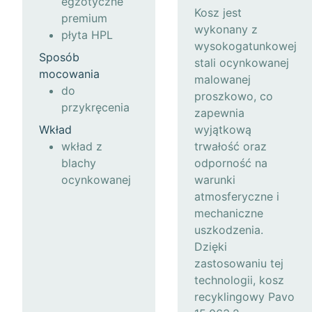
egzotyczne
Kosz jest
premium
wykonany z
płyta HPL
wysokogatunkowej
Sposób
stali ocynkowanej
mocowania
malowanej
do
proszkowo, co
przykręcenia
zapewnia
Wkład
wyjątkową
wkład z
trwałość oraz
blachy
odporność na
ocynkowanej
warunki
atmosferyczne i
mechaniczne
uszkodzenia.
Dzięki
zastosowaniu tej
technologii, kosz
recyklingowy Pavo