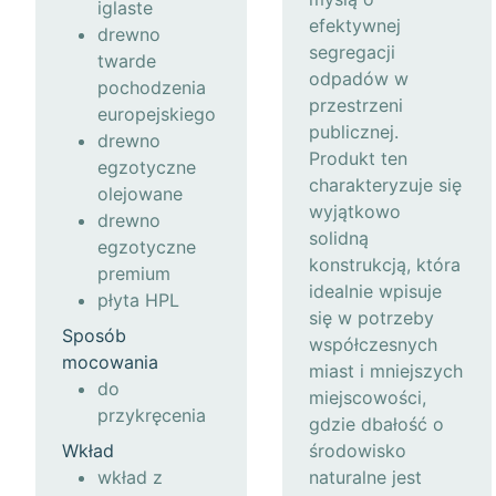
iglaste
efektywnej
drewno
segregacji
twarde
odpadów w
pochodzenia
przestrzeni
europejskiego
publicznej.
drewno
Produkt ten
egzotyczne
charakteryzuje się
olejowane
wyjątkowo
drewno
solidną
egzotyczne
konstrukcją, która
premium
idealnie wpisuje
płyta HPL
się w potrzeby
Sposób
współczesnych
mocowania
miast i mniejszych
do
miejscowości,
przykręcenia
gdzie dbałość o
Wkład
środowisko
wkład z
naturalne jest