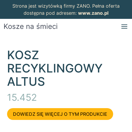
Strona jest wizytówką firmy ZANO. Pełna oferta
dostępna pod adresem:
www.zano.pl
Kosze na śmieci
KOSZ
RECYKLINGOWY
ALTUS
15.452
DOWIEDZ SIĘ WIĘCEJ O TYM PRODUKCIE